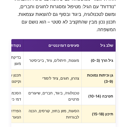
"נודדות" עם הגיל: מטיפול ומסגרות לחוגים וחברים,
ומשם לטכנולוגיה, ביגוד ובסוף גם להוצאות עצמאות.
תכנון נכון מבין שהתקציב לא סטטי – הוא נושם עם
המשפחה.
שלב גיל
סעיפים דומיננטיים
נקודת תכנון 
בדיקת זכאות 
גיל הרך (0-3)
מעונות, חיתולים, ציוד, בייביסיטר
מעון
גן וכיתות נמוכות
תכנון שנתי של
צהרון, חוגים, ציוד לימודי
(3-9)
וקייטנות
טכנולוגיה, ביגוד, חברים, שיעורים
הסכמה משפח
חטיבה (10-14)
פרטיים
דמי כיס
הסעות, מזון בחוץ, קורסים, הכנה
הפרדת תקציב 
תיכון (15-18)
לבגרויות
הנוער