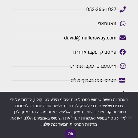
052-366-1037
וואטסאפ
david@mallersway.com
פייסבוק- עקבו אחרינו
אינסטגרם- עקבו אחרינו
יוטיוב- צפו בערוץ שלנו
טיקטוק- צפו בערוץ שלנו
באתר זה נעשה שימוש בטכנולוגיות איסוף מידע כגון קוקיז, לרבות על ידי
צדדים שלישיים, כדי לספק לך חוויית גלישה טובה יותר וכן למטרות
סטטיסטיקה, איפיון ושיווק. המשך הגלישה באתר מהווה הסכמתך לכך.
כל הזכויות שמורות לMaller's Way
למידע נוסף בנושא ואפשרות לנהל את השימוש באמצעים הללו, ראו את
מדיניות הפרטיות המעודכנת שלנו.
עיצוב ובנייה: דפנה דלמדה
Ok