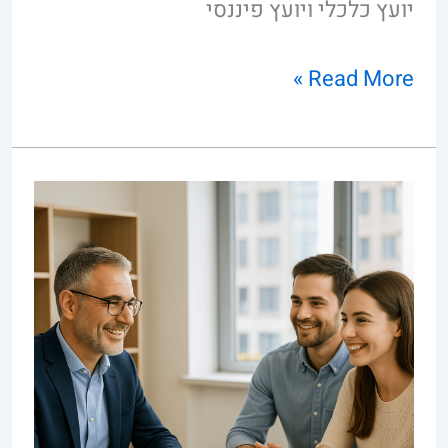
יועץ כלכלי ויועץ פיננסי
Read More »
ייעוץ
פיננסי
שמחזיר
את
השקט
הכלכלי
–