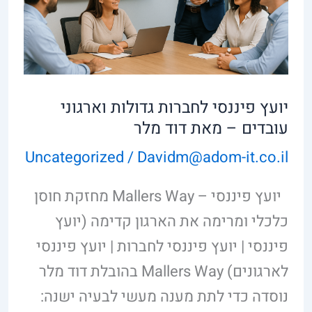
וארגוני
עובדים
–
מאת
יועץ פיננסי לחברות גדולות וארגוני
דוד
עובדים – מאת דוד מלר
מלר
Uncategorized
/
Davidm@adom-it.co.il
יועץ פיננסי – Mallers Way מחזקת חוסן
כלכלי ומרימה את הארגון קדימה (יועץ
פיננסי | יועץ פיננסי לחברות | יועץ פיננסי
לארגונים) Mallers Way בהובלת דוד מלר
נוסדה כדי לתת מענה מעשי לבעיה ישנה: