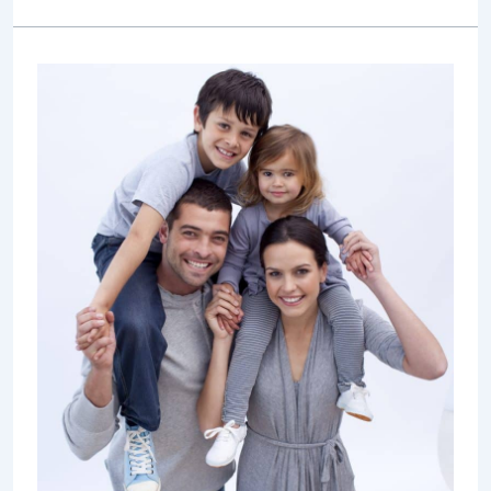
איך
יוצאים
מהמינוס
–
לא
רק
בטכניקה,
גם
בתודעה