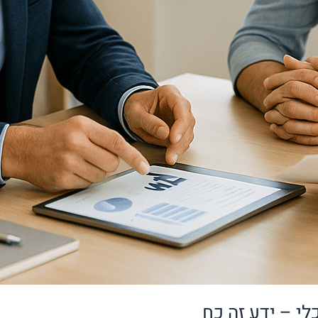
י – ידע זה כח