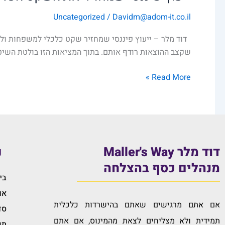
Uncategorized
/
Davidm@adom-it.co.il
דוד מלר – ייעוץ פיננסי שמחזיר שקט כלכלי למשפחות ולאר
שקצב ההוצאות רודף אותם. בתוך המציאות הזו בולטת השיטה
Read More »
דוד מלר Maller's Way
נ
מנהלים כסף בהצלחה
בי
או
אם אתם מרגישים שאתם בהישרדות כלכלית
סד
תמידית ולא מצליחים לצאת מהמינוס, אם אתם
תכ