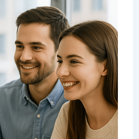
ידע
זה
כח